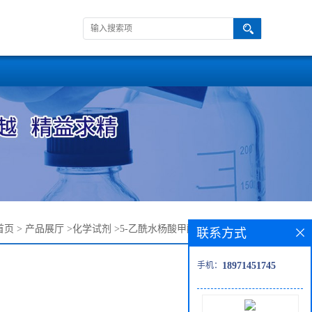
首页
>
产品展厅
>
化学试剂
>
5-乙酰水杨酸甲酯——16475-90-4
联系方式
手机：
18971451745