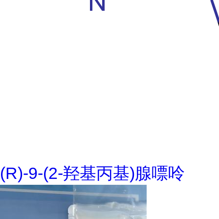
(R)-9-(2-羟基丙基)腺嘌呤