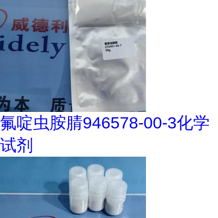
氟啶虫胺腈946578-00-3化学
试剂