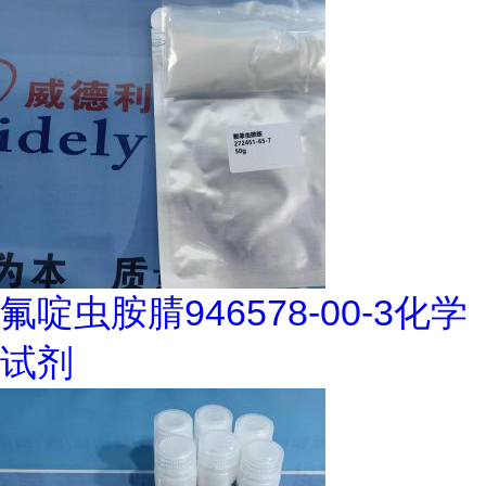
氟啶虫胺腈946578-00-3化学
试剂