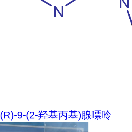
(R)-9-(2-羟基丙基)腺嘌呤