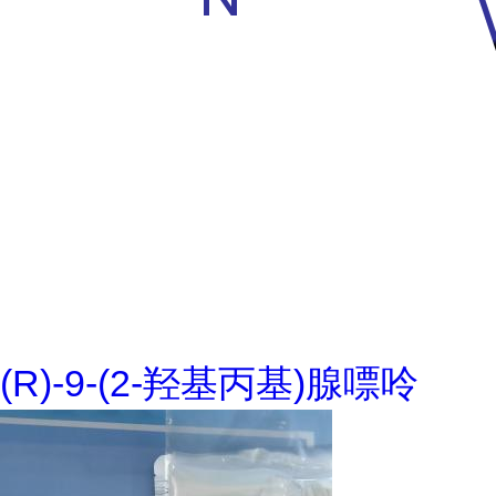
(R)-9-(2-羟基丙基)腺嘌呤