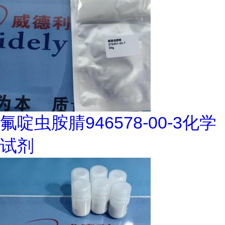
氟啶虫胺腈946578-00-3化学
试剂