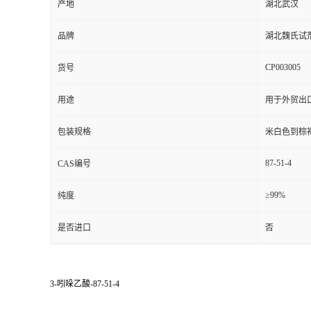
产地
湖北武汉
品牌
湖北魏氏试
CP003005
货号
用途
用于外贸出
包装规格
米白色到棕
87-51-4
CAS编号
≥99%
纯度
是否进口
否
3-吲哚乙酸-87-51-4