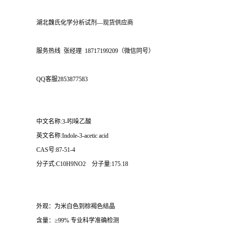
湖北魏氏化学分析试剂—现货供应商
服务热线 张经理 18717199209（微信同号）
QQ客服2853877583
中文名称:3-吲哚乙酸
英文名称:Indole-3-acetic acid
CAS号:87-51-4
分子式:C10H9NO2 分子量:175.18
外观：为米白色到棕褐色结晶
含量：≥99% 专业科学准确检测