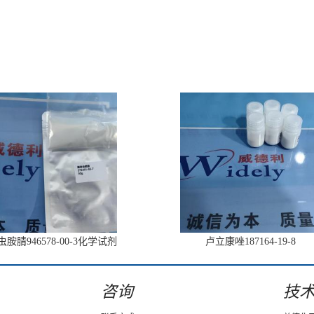
胺腈946578-00-3化学试剂
卢立康唑187164-19-8
咨询
技