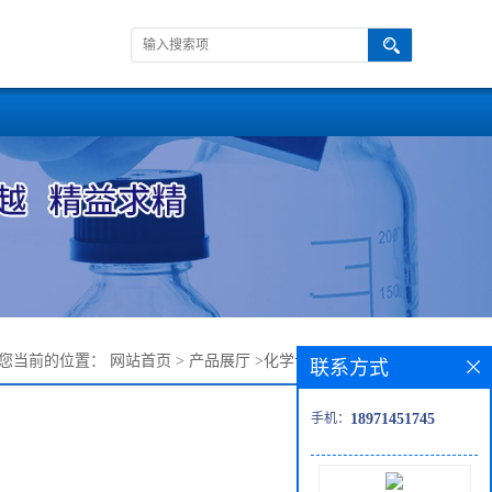
您当前的位置：
网站首页
>
产品展厅
>
化学试剂
>
3-吲哚乙酸
联系方式
手机：
18971451745