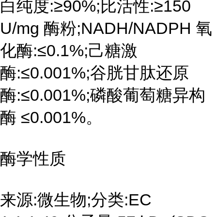
白纯度:≥90%;比活性:≥150
U/mg 酶粉;NADH/NADPH 氧
化酶:≤0.1%;己糖激
酶:≤0.001%;谷胱甘肽还原
酶:≤0.001%;磷酸葡萄糖异构
酶 ≤0.001%。
酶学性质
来源:微生物;分类:EC