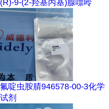
(R)-9-(2-羟基丙基)腺嘌呤
氟啶虫胺腈946578-00-3化学
试剂