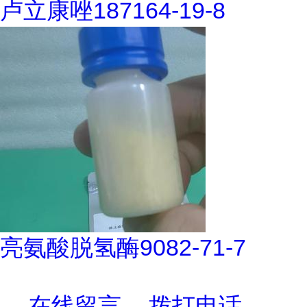
卢立康唑187164-19-8
亮氨酸脱氢酶9082-71-7
在线留言
拨打电话