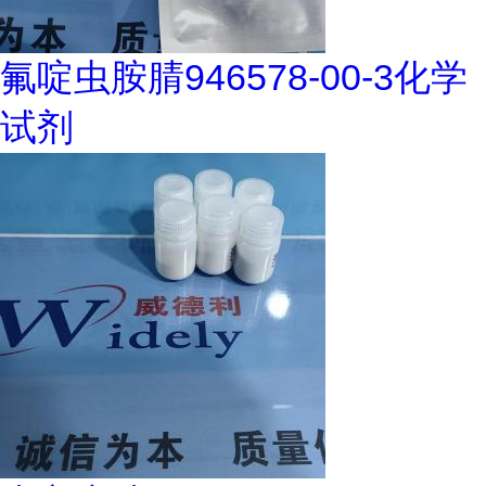
氟啶虫胺腈946578-00-3化学
试剂