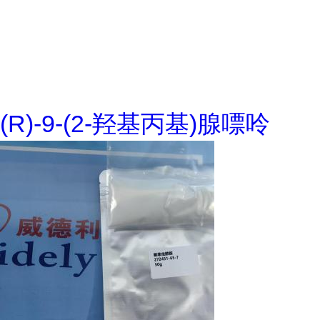
(R)-9-(2-羟基丙基)腺嘌呤