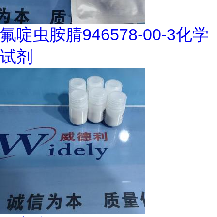
氟啶虫胺腈946578-00-3化学
试剂