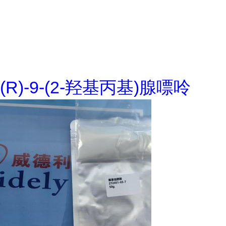
(R)-9-(2-羟基丙基)腺嘌呤