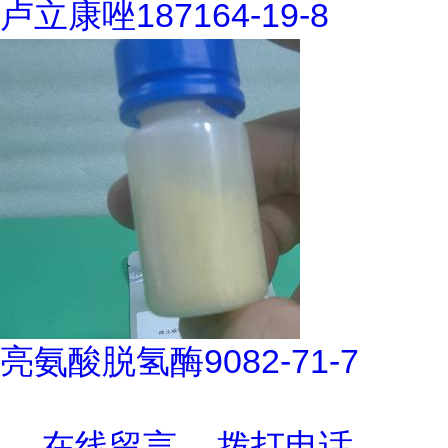
卢立康唑187164-19-8
亮氨酸脱氢酶9082-71-7
在线留言
拨打电话