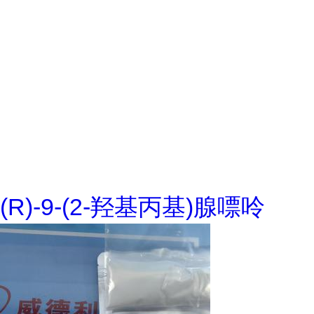
(R)-9-(2-羟基丙基)腺嘌呤