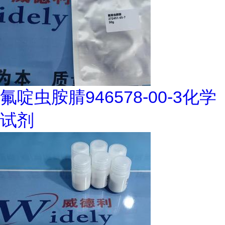
氟啶虫胺腈946578-00-3化学
试剂