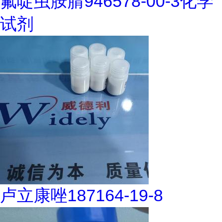
氟啶虫胺腈946578-00-3化学
试剂
卢立康唑187164-19-8