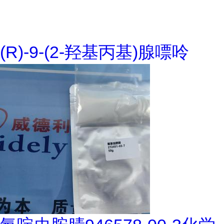
(R)-9-(2-羟基丙基)腺嘌呤