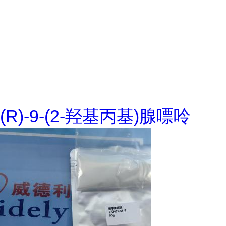
(R)-9-(2-羟基丙基)腺嘌呤