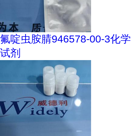
氟啶虫胺腈946578-00-3化学
试剂