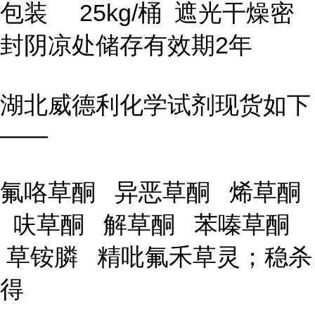
包装 25kg/桶 遮光干燥密
封阴凉处储存有效期2年
湖北威德利化学试剂现货如下
——
氟咯草酮 异恶草酮 烯草酮
呋草酮 解草酮 苯嗪草酮
草铵膦 精吡氟禾草灵；稳杀
得