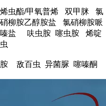
烯虫酯/甲氧普烯 双甲脒 氯
硝柳胺乙醇胺盐 氯硝柳胺哌
嗪盐 呋虫胺 噻虫胺 烯啶
虫
胺 敌百虫 异菌脲 噻嗪酮