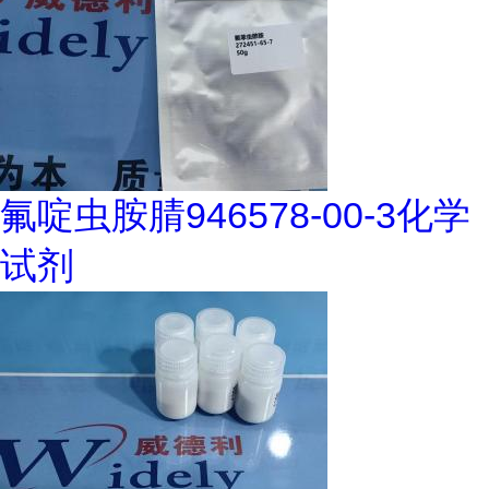
氟啶虫胺腈946578-00-3化学
试剂