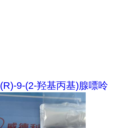
(R)-9-(2-羟基丙基)腺嘌呤