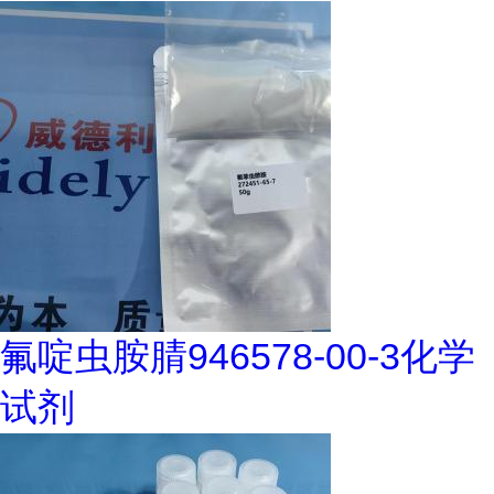
氟啶虫胺腈946578-00-3化学
试剂