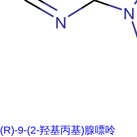
(R)-9-(2-羟基丙基)腺嘌呤