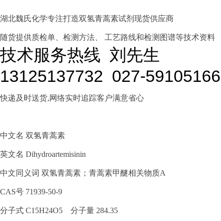
湖北魏氏化学专注打造双氢青蒿素
试剂
现货供应商
随货提供质检单、检测方法、 工艺路线和检测图谱等技术资料
技术服务热线
刘先生
13125137732 027-59105166
快递及时送货,网络实时追踪客户满意省心
中文名
双氢青蒿素
英文名 Dihydroartemisinin
中文同义词 双氢青蒿素；青蒿素甲醚相关物质A
CAS号
71939-50-9
分子式
C15H24O5 分子量
284.35