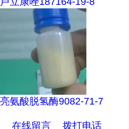
卢立康唑187164-19-8
亮氨酸脱氢酶9082-71-7
在线留言
拨打电话