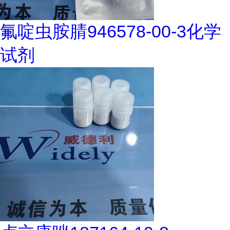
氟啶虫胺腈946578-00-3化学
试剂