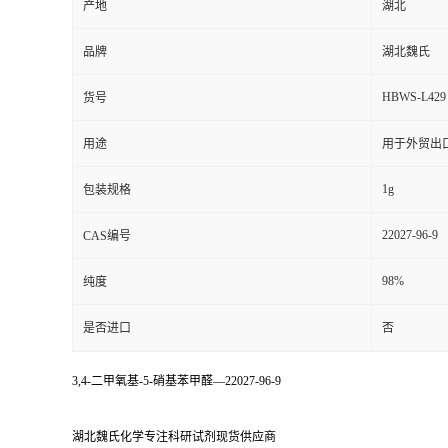
产地
湖北
品牌
湖北魏氏
HBWS-L429
货号
用途
用于外贸出
1g
包装规格
22027-96-9
CAS编号
98%
纯度
是否进口
否
3,4-二甲氧基-5-硝基苯甲醛—22027-96-9
湖北魏氏化学专注科研试剂现货供应商