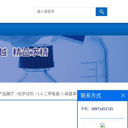
产品展厅
>
化学试剂
>
3,4-二甲氧基-5-硝基苯甲醛—22027-96-9
联系方式
手机：
18971451745