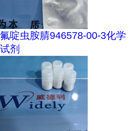
氟啶虫胺腈946578-00-3化学
试剂