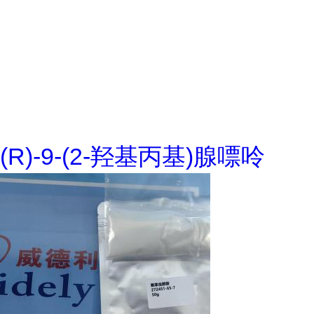
(R)-9-(2-羟基丙基)腺嘌呤