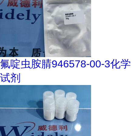
氟啶虫胺腈946578-00-3化学
试剂