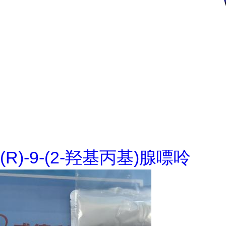
(R)-9-(2-羟基丙基)腺嘌呤