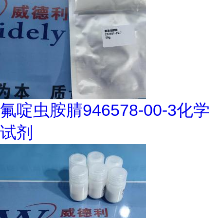
氟啶虫胺腈946578-00-3化学
试剂