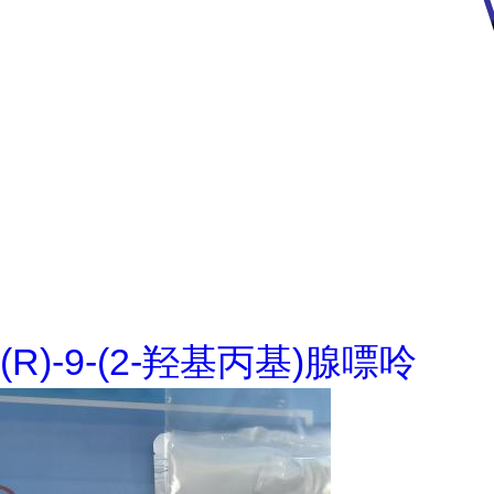
(R)-9-(2-羟基丙基)腺嘌呤