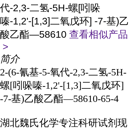
代-2,3-二氢-5H-螺[吲哚
嗪-1,2'-[1,3]二氧戊环] -7-基)乙
酸乙酯—58610
查看相似产品
>
简介
2-(6-氰基-5-氧代-2,3-二氢-5H-
螺[吲哚嗪-1,2'-[1,3]二氧戊环]
-7-基)乙酸乙酯—58610-65-4
湖北魏氏化学专注科研试剂现