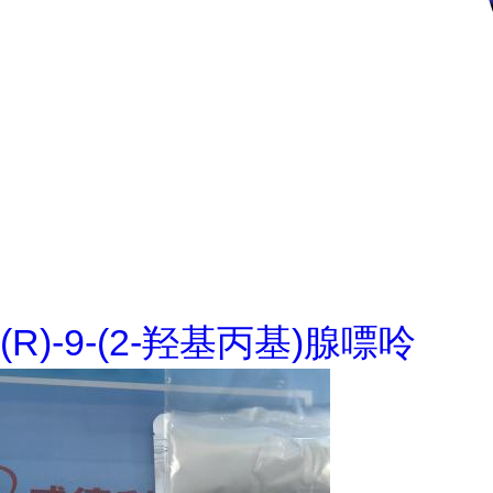
(R)-9-(2-羟基丙基)腺嘌呤