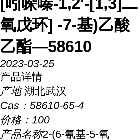
[吲哚嗪-1,2'-[1,3]二
氧戊环] -7-基)乙酸
乙酯—58610
2023-03-25
产品详情
产地
湖北武汉
Cas：
58610-65-4
价格：
100
产品名称
2-(6-氰基-5-氧