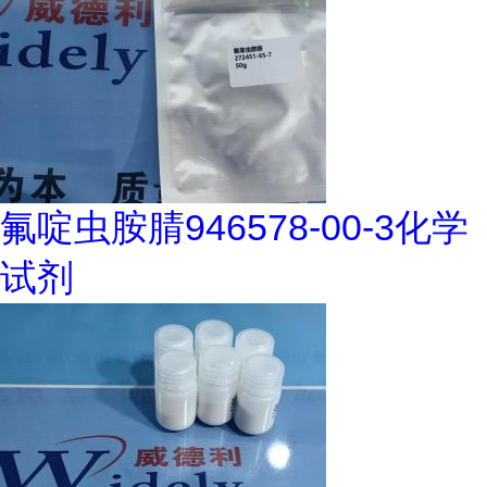
氟啶虫胺腈946578-00-3化学
试剂