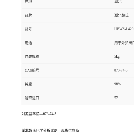
产地
湖北
品牌
湖北魏氏
HBWS-L429
货号
用途
用于外贸出
5kg
包装规格
873-74-5
CAS编号
98%
纯度
是否进口
否
对氨基苯腈—873-74-5
湖北魏氏化学分析试剂—现货供应商