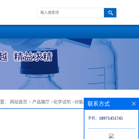
位置：
网站首页
>
产品展厅
>
化学试剂
>
对氨基苯腈—873-74-5
联系方式
手机：
18971451745