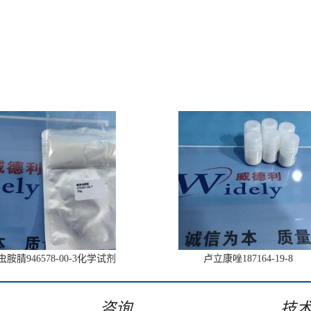
胺腈946578-00-3化学试剂
卢立康唑187164-19-8
咨询
技