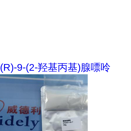
(R)-9-(2-羟基丙基)腺嘌呤