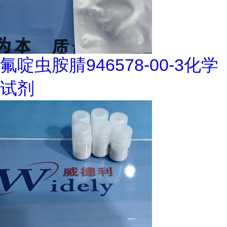
氟啶虫胺腈946578-00-3化学
试剂