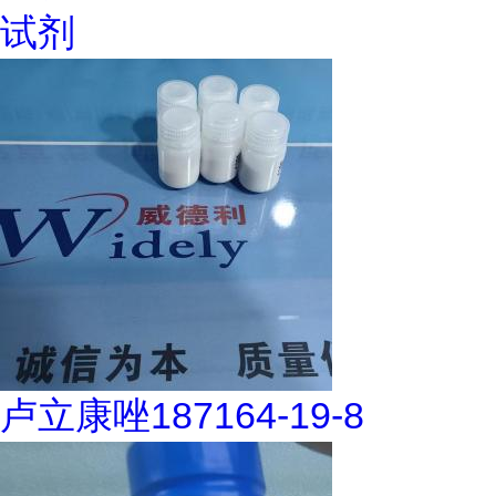
试剂
卢立康唑187164-19-8