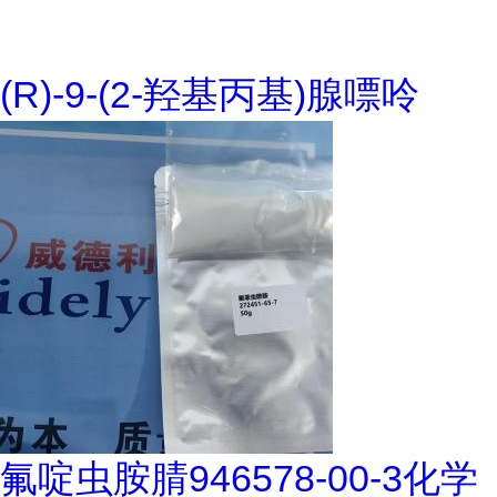
(R)-9-(2-羟基丙基)腺嘌呤
氟啶虫胺腈946578-00-3化学