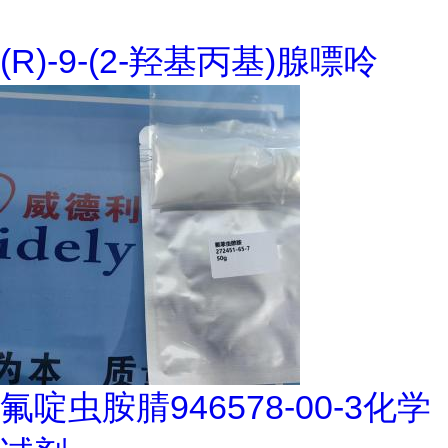
(R)-9-(2-羟基丙基)腺嘌呤
氟啶虫胺腈946578-00-3化学