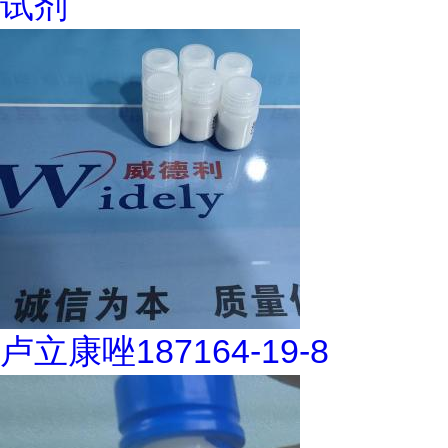
试剂
卢立康唑187164-19-8