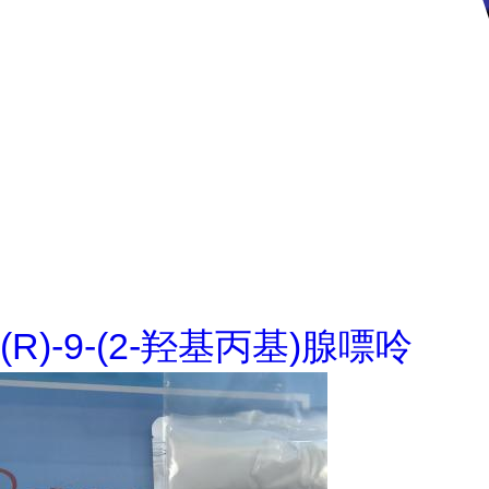
(R)-9-(2-羟基丙基)腺嘌呤