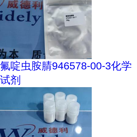
氟啶虫胺腈946578-00-3化学
试剂