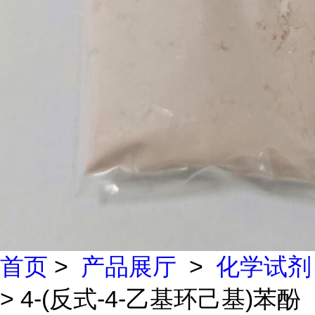
首页
>
产品展厅
>
化学试剂
> 4-(反式-4-乙基环己基)苯酚