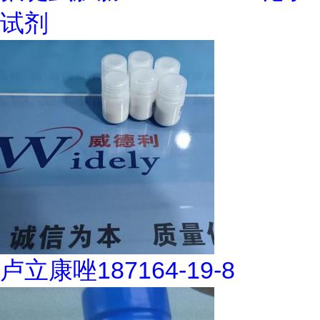
试剂
卢立康唑187164-19-8