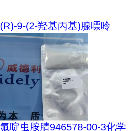
(R)-9-(2-羟基丙基)腺嘌呤
氟啶虫胺腈946578-00-3化学