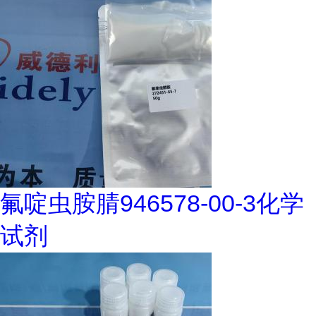
氟啶虫胺腈946578-00-3化学
试剂