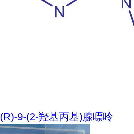
(R)-9-(2-羟基丙基)腺嘌呤