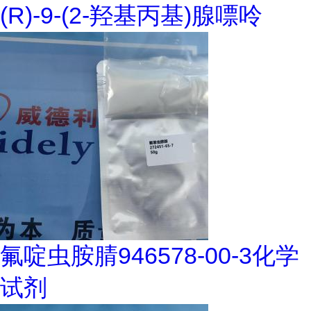
(R)-9-(2-羟基丙基)腺嘌呤
氟啶虫胺腈946578-00-3化学
试剂