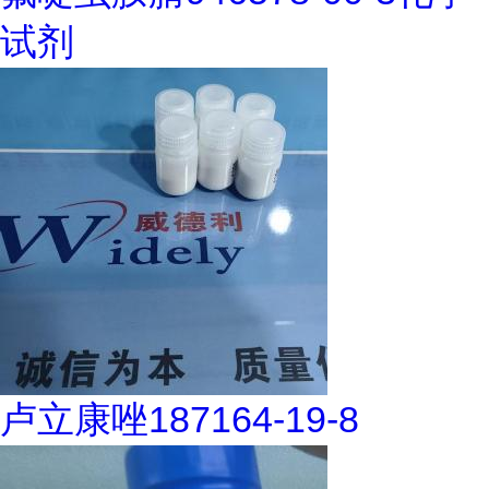
试剂
卢立康唑187164-19-8