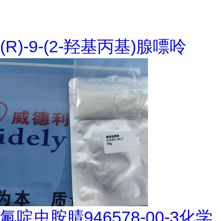
(R)-9-(2-羟基丙基)腺嘌呤
氟啶虫胺腈946578-00-3化学