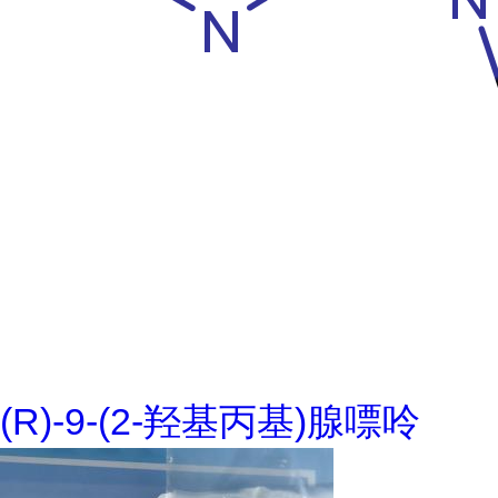
(R)-9-(2-羟基丙基)腺嘌呤