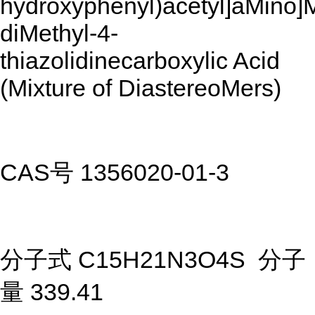
hydroxyphenyl)acetyl]aMino]M
diMethyl-4-
thiazolidinecarboxylic Acid
(Mixture of DiastereoMers)
CAS号 1356020-01-3
分子式 C15H21N3O4S 分子
量 339.41