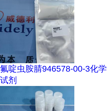
氟啶虫胺腈946578-00-3化学
试剂