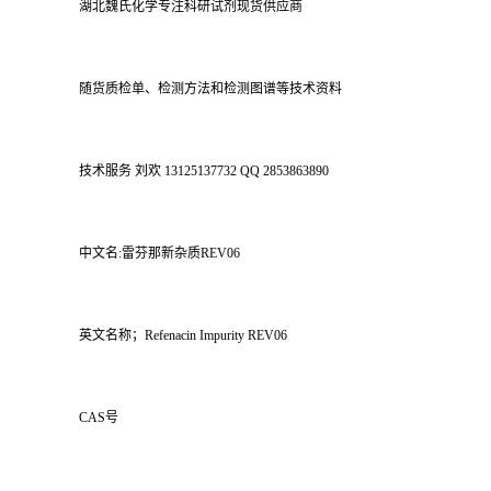
湖北魏氏化学专注科研试剂现货供应商
随货质检单、检测方法和检测图谱等技术资料
技术服务 刘欢 13125137732 QQ 2853863890
中文名:雷芬那新杂质REV06
英文名称；Refenacin Impurity REV06
CAS号