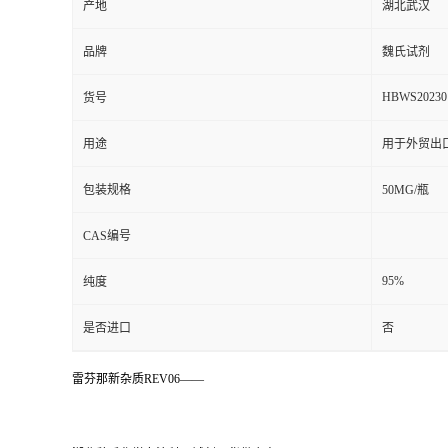
产地
湖北武汉
品牌
魏氏试剂
HBWS20230
货号
用途
用于外贸出
包装规格
50MG/瓶
CAS编号
95%
纯度
是否进口
否
雷芬那新杂质REV06——