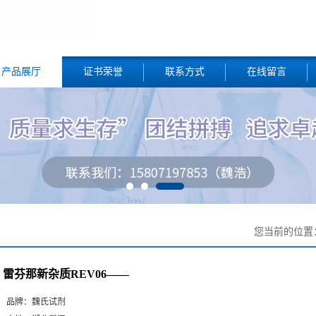
产品展厅
证书荣誉
联系方式
在线留言
您当前的位置
雷芬那新杂质REV06——
品牌：
魏氏试剂