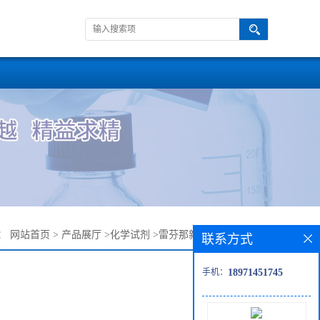
：
网站首页
>
产品展厅
>
化学试剂
>
雷芬那新杂质REV06——
联系方式
手机：
18971451745