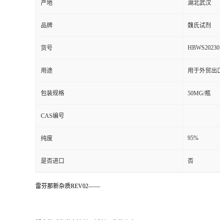
产地
湖北武汉
品牌
魏氏试剂
HBWS20230
货号
用途
用于外贸出
包装规格
50MG/瓶
CAS编号
95%
纯度
是否进口
否
雷芬那新杂质REV02——