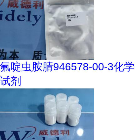
氟啶虫胺腈946578-00-3化学
试剂