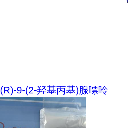
(R)-9-(2-羟基丙基)腺嘌呤