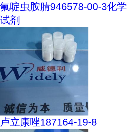
氟啶虫胺腈946578-00-3化学
试剂
卢立康唑187164-19-8