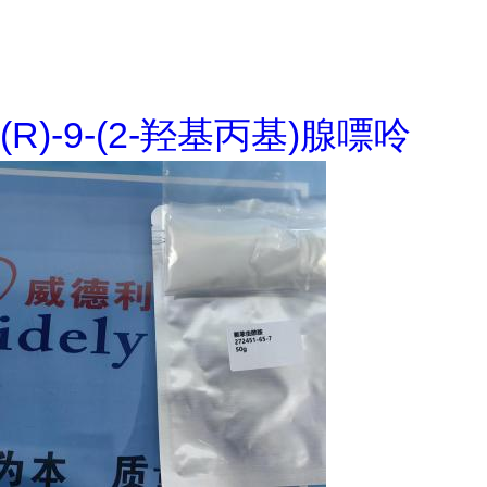
(R)-9-(2-羟基丙基)腺嘌呤