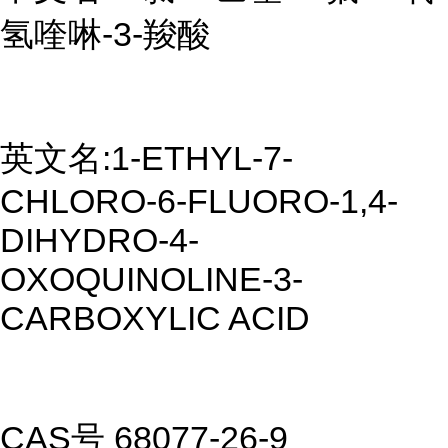
氢喹啉-3-羧酸
英文名:1-ETHYL-7-
CHLORO-6-FLUORO-1,4-
DIHYDRO-4-
OXOQUINOLINE-3-
CARBOXYLIC ACID
CAS号 68077-26-9