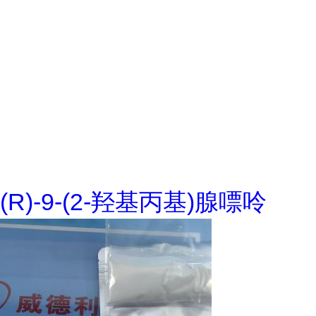
(R)-9-(2-羟基丙基)腺嘌呤