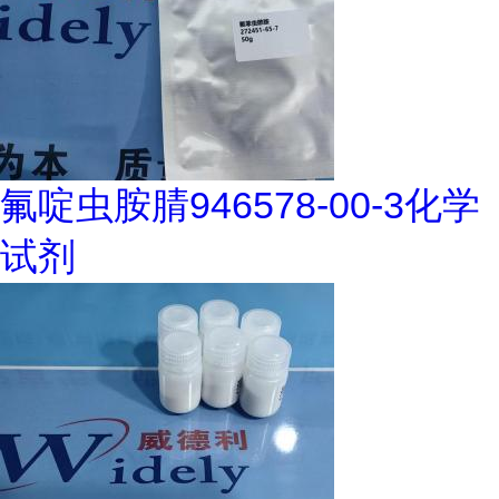
氟啶虫胺腈946578-00-3化学
试剂