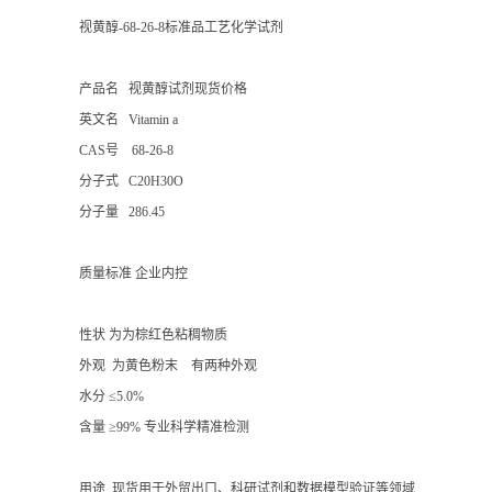
视黄醇-68-26-8标准品工艺化学试剂
产品名 视黄醇试剂现货价格
英文名 Vitamin a
CAS号 68-26-8
分子式 C20H30O
分子量 286.45
质量标准 企业内控
性状 为为棕红色粘稠物质
外观 为黄色粉末 有两种外观
水分 ≤5.0%
含量 ≥99% 专业科学精准检测
用途 现货用于外贸出口、科研试剂和数据模型验证等领域