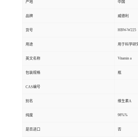
产地
中国
品牌
威德利
HBW-W225
货号
用途
用于科学研
Vitamin a
英文名称
包装规格
瓶
CAS编号
别名
维生素A
98%%
纯度
是否进口
否