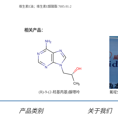
维生素E油；维生素E醋酸酯 7695-91-2
相关产品：
(R)-9-(2-羟基丙基)腺嘌呤
氟啶虫
产品类别
关于我们