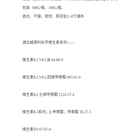
包装 100G/瓶、100G/瓶、
遮光、干燥、密封、阴凉处2~8℃储存
湖北威德利化学维生素系列——
维生素K1;VK1油 84-80-0
维生素K2;VK2;四烯甲萘醌 863-61-6
维生素K2;七烯甲萘醌 2124-57-4
维生素K3系列；β-甲萘醌；甲萘醌 58-27-5
维生素D3 67-97-0