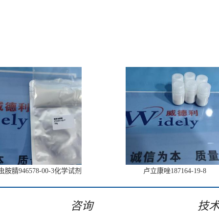
胺腈946578-00-3化学试剂
卢立康唑187164-19-8
咨询
技